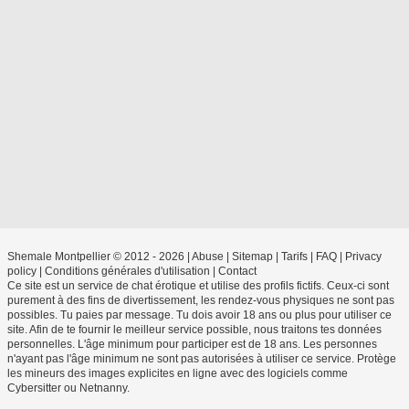
Shemale Montpellier © 2012 - 2026
|
Abuse
|
Sitemap
|
Tarifs
|
FAQ
|
Privacy
policy
|
Conditions générales d'utilisation
|
Contact
Ce site est un service de chat érotique et utilise des profils fictifs. Ceux-ci sont
purement à des fins de divertissement, les rendez-vous physiques ne sont pas
possibles. Tu paies par message. Tu dois avoir 18 ans ou plus pour utiliser ce
site. Afin de te fournir le meilleur service possible, nous traitons tes données
personnelles. L'âge minimum pour participer est de 18 ans. Les personnes
n'ayant pas l'âge minimum ne sont pas autorisées à utiliser ce service. Protège
les mineurs des images explicites en ligne avec des logiciels comme
Cybersitter ou Netnanny.